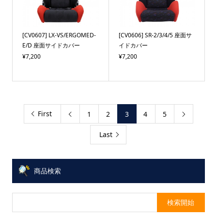
[CV0607] LX-VS/ERGOMED-
[CV0606] SR-2/3/4/5 座面サ
E/D 座面サイドカバー
イドカバー
¥7,200
¥7,200
First
1
2
3
4
5


Last
商品検索